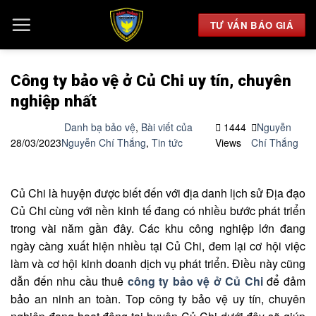
Chuyển
đến
TƯ VẤN BÁO GIÁ
nội
dung
Công ty bảo vệ ở Củ Chi uy tín, chuyên
nghiệp nhất
Danh bạ bảo vệ
,
Bài viết của
1444
Nguyễn
28/03/2023
Nguyễn Chí Thắng
,
Tin tức
Views
Chí Thắng
Củ Chi là huyện được biết đến với địa danh lịch sử Địa đạo
Củ Chi cùng với nền kinh tế đang có nhiều bước phát triển
trong vài năm gần đây. Các khu công nghiệp lớn đang
ngày càng xuất hiện nhiều tại Củ Chi, đem lại cơ hội việc
làm và cơ hội kinh doanh dịch vụ phát triển. Điều này cũng
dẫn đến nhu cầu thuê
công ty bảo vệ ở Củ Chi
để đảm
bảo an ninh an toàn. Top công ty bảo vệ uy tín, chuyên