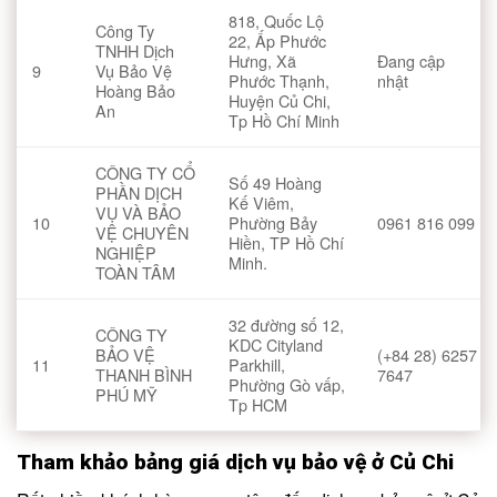
818, Quốc Lộ
Công Ty
22, Ấp Phước
TNHH Dịch
Hưng, Xã
Đang cập
9
Vụ Bảo Vệ
Phước Thạnh,
nhật
Hoàng Bảo
Huyện Củ Chi,
An
Tp Hồ Chí Minh
CÔNG TY CỔ
Số 49 Hoàng
PHẦN DỊCH
Kế Viêm,
VỤ VÀ BẢO
10
Phường Bảy
0961 816 099
VỆ CHUYÊN
Hiền, TP Hồ Chí
NGHIỆP
Minh.
TOÀN TÂM
32 đường số 12,
CÔNG TY
KDC Cityland
BẢO VỆ
(+84 28) 6257
11
Parkhill,
THANH BÌNH
7647
Phường Gò vấp,
PHÚ MỸ
Tp HCM
Tham khảo bảng giá dịch vụ bảo vệ ở Củ Chi