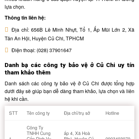
lựa chọn.
Thông tin liên hệ:
Địa chỉ: 656B Lê Minh Nhựt, Tổ 1, Ấp Mũi Lớn 2, Xã
Tân An Hội, Huyện Củ Chi, TPHCM
Điện thoại: (028) 37901647
Danh bạ các công ty bảo vệ ở Củ Chi uy tín
tham khảo thêm
Danh sách các công ty bảo vệ ở Củ Chi được tổng hợp
dưới đây sẽ giúp bạn dễ dàng tham khảo, lựa chọn và liên
hệ khi cần.
STT
Tên công ty
Địa chỉ/trụ sở
Hotline
Công Ty
TNHH Cung
ấp 4, Xã Hoà
1
Cấp Dịch Vụ
Phú, Huyện Củ
0903493979