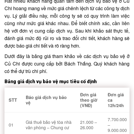
Rất nhiều khách hàng quan tâm đến dịch vụ bảo vệ ở Củ
Chi hoang mang về mức giá chênh lệch từ các công ty dịch
vụ. Lý giải điều này, mỗi công ty sẽ có quy trình làm việc
cũng như mức giá khác nhau. Để biết chính xác, cần liên
hệ với đơn vị cung cấp dịch vụ. Sau khi khảo sát thực tế,
đánh giá mức độ rủi ro và trao đổi chi tiết, khách hàng sẽ
được báo giá chi tiết và rõ ràng hơn.
Dưới đây là bảng giá tham khảo về các dịch vụ bảo vệ ở
Củ Chi được cung cấp bởi Bách Thắng. Quý khách hàng
có thể dự trù chi phí.
Bảng giá dịch vụ bảo vệ mục tiêu cố định
Đơn giá
Đơn giá
Báo giá dịch vụ bảo
STT
theo giờ
ca
vệ
(VNĐ)
12h/24h
7.700.000
Giá thuê bảo vệ tòa nhà
21.000 –
01
–
văn phòng – Chung cư
26.000
9.000.000