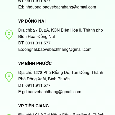
ĐT: 0911.911.577
E:binhduong.baovebachthang@gmail.com
VP ĐỒNG NAI
Địa chỉ: 27 Đ. 2A, KCN Biên Hòa II, Thành phố
Biên Hòa, Đồng Nai
ĐT: 0911.911.577
E:dongnai.baovebachthang@gmail.com
VP BÌNH PHƯỚC
Địa chỉ: 1278 Phú Riềng Đỏ, Tân Đồng, Thành
Phố Đồng Xoài, Bình Phước
ĐT: 0911.911.577
E:gd.baovebachthang@gmail.com
VP TIỀN GIANG
Địa chỉ:1K Lê Thị Hồng Gấm, Phường 6, Thành