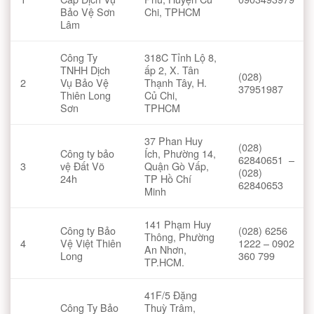
Bảo Vệ Sơn
Chi, TPHCM
Lâm
Công Ty
318C Tỉnh Lộ 8,
TNHH Dịch
ấp 2, X. Tân
(028)
2
Vụ Bảo Vệ
Thạnh Tây, H.
37951987
Thiên Long
Củ Chi,
Sơn
TPHCM
37 Phan Huy
(028)
Công ty bảo
Ích, Phường 14,
62840651 –
3
vệ Đất Võ
Quận Gò Vấp,
(028)
24h
TP Hồ Chí
62840653
Minh
141 Phạm Huy
Công ty Bảo
(028) 6256
Thông, Phường
4
Vệ Việt Thiên
1222 – 0902
An Nhơn,
Long
360 799
TP.HCM.
41F/5 Đặng
Công Ty Bảo
Thuỳ Trâm,