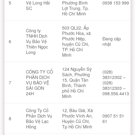
5
Vệ Long Hải
Phường Bình
0938 153 999
SC
Lợi Trung, Tp.
Hồ Chí Minh
503 QL22, Ấp
Công ty
Phước Hòa, xã
TNHH Dịch
Phước Hiệp,
Đang cập
6
Vụ Bảo Vệ
huyện Củ Chi,
nhật
Thiên Ngọc
TP. Hồ Chí
Long
Minh
124 Nguyễn Sỹ
CÔNG TY CỔ
(028)
Sách, Phường
PHẦN DỊCH
38312302 –
15, Quận Tân
7
VỤ BẢO VỆ
(028)
Bình, Thành
SÀI GÒN
38312303 –
phố Hồ Chí
24H
098.556.4413
Minh
Công Ty Cổ
12, Bàu Giã, Xã
Phần Dịch Vụ
Phước Vĩnh An,
0907 51 51
8
Bảo Vệ Lạc
Huyện Củ Chi,
61
Hồng
Tp Hồ Chí Minh