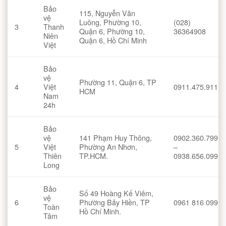
Bảo
115, Nguyễn Văn
vệ
Luông, Phường 10,
(028)
3
Thanh
Quận 6, Phường 10,
36364908
Niên
Quận 6, Hồ Chí Minh
Việt
Bảo
vệ
Phường 11, Quận 6, TP
4
Việt
0911.475.911
HCM
Nam
24h
Bảo
vệ
141 Phạm Huy Thông,
0902.360.799
5
Việt
Phường An Nhơn,
–
Thiên
TP.HCM.
0938.656.099
Long
Bảo
Số 49 Hoàng Kế Viêm,
vệ
6
Phường Bảy Hiền, TP
0961 816 099
Toàn
Hồ Chí Minh.
Tâm