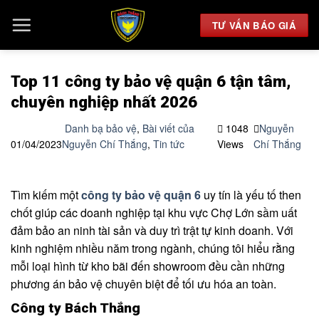
Chuyển
đến
TƯ VẤN BÁO GIÁ
nội
dung
Top 11 công ty bảo vệ quận 6 tận tâm,
chuyên nghiệp nhất 2026
Danh bạ bảo vệ
,
Bài viết của
1048
Nguyễn
01/04/2023
Nguyễn Chí Thắng
,
Tin tức
Views
Chí Thắng
Tìm kiếm một
công ty bảo vệ quận 6
uy tín là yếu tố then
chốt giúp các doanh nghiệp tại khu vực Chợ Lớn sầm uất
đảm bảo an ninh tài sản và duy trì trật tự kinh doanh. Với
kinh nghiệm nhiều năm trong ngành, chúng tôi hiểu rằng
mỗi loại hình từ kho bãi đến showroom đều cần những
phương án bảo vệ chuyên biệt để tối ưu hóa an toàn.
Công ty Bách Thắng