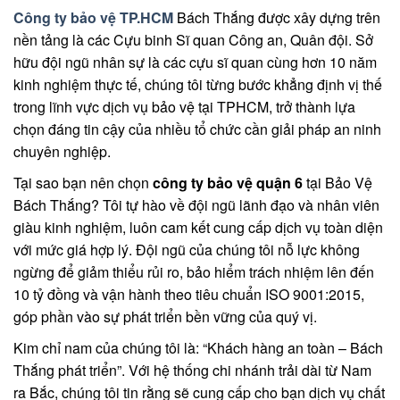
Công ty bảo vệ TP.HCM
Bách Thắng
được xây dựng trên
nền tảng là các Cựu binh Sĩ quan Công an, Quân đội. Sở
hữu đội ngũ nhân sự là các cựu sĩ quan cùng hơn 10 năm
kinh nghiệm thực tế, chúng tôi từng bước khẳng định vị thế
trong lĩnh vực dịch vụ bảo vệ tại TPHCM, trở thành lựa
chọn đáng tin cậy của nhiều tổ chức cần giải pháp an ninh
chuyên nghiệp.
Tại sao bạn nên chọn
công ty bảo vệ quận 6
tại Bảo Vệ
Bách Thắng? Tôi tự hào về đội ngũ lãnh đạo và nhân viên
giàu kinh nghiệm, luôn cam kết cung cấp dịch vụ toàn diện
với mức giá hợp lý. Đội ngũ của chúng tôi nỗ lực không
ngừng để giảm thiểu rủi ro, bảo hiểm trách nhiệm lên đến
10 tỷ đồng và vận hành theo tiêu chuẩn ISO 9001:2015,
góp phần vào sự phát triển bền vững của quý vị.
Kim chỉ nam của chúng tôi là: “Khách hàng an toàn – Bách
Thắng phát triển”. Với hệ thống chi nhánh trải dài từ Nam
ra Bắc, chúng tôi tin rằng sẽ cung cấp cho bạn dịch vụ chất