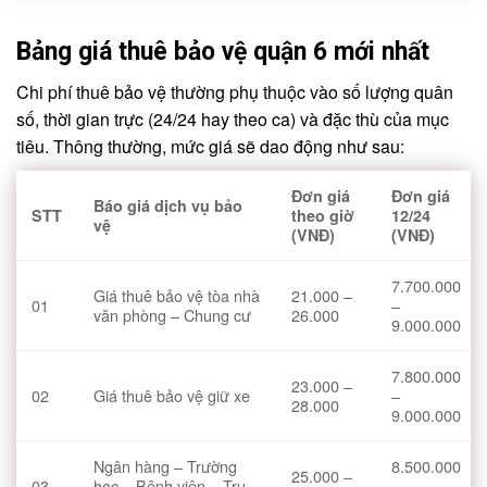
Bảng giá thuê bảo vệ quận 6 mới nhất
Chi phí thuê bảo vệ thường phụ thuộc vào số lượng quân
số, thời gian trực (24/24 hay theo ca) và đặc thù của mục
tiêu. Thông thường, mức giá sẽ dao động như sau:
Đơn giá
Đơn giá
Báo giá dịch vụ bảo
STT
theo giờ
12/24
vệ
(VNĐ)
(VNĐ)
7.700.000
Giá thuê bảo vệ tòa nhà
21.000 –
01
–
văn phòng – Chung cư
26.000
9.000.000
7.800.000
23.000 –
02
Giá thuê bảo vệ giữ xe
–
28.000
9.000.000
Ngân hàng – Trường
8.500.000
25.000 –
03
học – Bệnh viện – Trụ
–