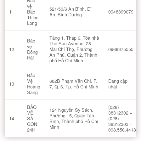
Bảo
vệ
521/50/6 An Bình, Dĩ
11
Bắc
0948899079
An, Bình Dương
Thiên
Long
Tầng 1, Tháp 6, Tòa nhà
Bảo
The Sun Avenue, 28
vệ
12
Mai Chí Thọ, Phường
0966375555
Đông
An Phú, Quận 2, Thành
Hải
phố Hồ Chí Minh
Bảo
Vệ
682B Phạm Văn Chí, P.
Đang cập
13
Hoàng
7, Q. 6, Tp. Hồ Chí Minh
nhật
Sang
BẢO
(028)
124 Nguyễn Sỹ Sách,
VỆ
38312302 –
Phường 15, Quận Tân
14
SÀI
(028)
Bình, Thành phố Hồ Chí
GÒN
38312303 –
Minh
24H
098.556.4413