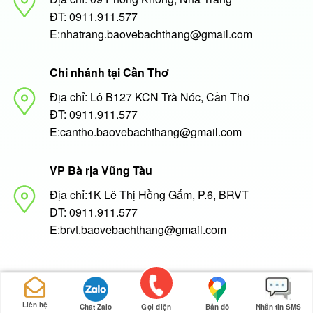
ĐT: 0911.911.577
E:nhatrang.baovebachthang@gmail.com
Chi nhánh tại Cần Thơ
Địa chỉ: Lô B127 KCN Trà Nóc, Cần Thơ
ĐT: 0911.911.577
E:cantho.baovebachthang@gmail.com
VP Bà rịa Vũng Tàu
Địa chỉ:1K Lê Thị Hồng Gấm, P.6, BRVT
ĐT: 0911.911.577
E:brvt.baovebachthang@gmail.com
Copyright 2026 ©
baovebachthang.com
Liên hệ
Chat Zalo
Gọi điện
Bản đồ
Nhắn tin SMS