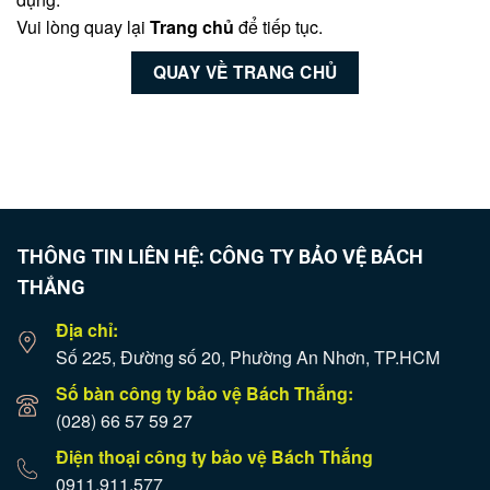
Vui lòng quay lại
Trang chủ
để tiếp tục.
QUAY VỀ TRANG CHỦ
THÔNG TIN LIÊN HỆ: CÔNG TY BẢO VỆ BÁCH
THẮNG
Địa chỉ:
Số 225, Đường số 20, Phường An Nhơn, TP.HCM
Số bàn công ty bảo vệ Bách Thắng:
(028) 66 57 59 27
Điện thoại công ty bảo vệ Bách Thắng
0911.911.577