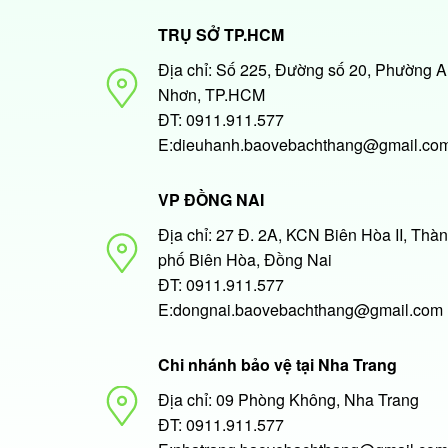
TRỤ SỞ TP.HCM
Địa chỉ: Số 225, Đường số 20, Phường 
Nhơn, TP.HCM
ĐT: 0911.911.577
E:dieuhanh.baovebachthang@gmail.co
VP ĐỒNG NAI
Địa chỉ: 27 Đ. 2A, KCN Biên Hòa II, Thà
phố Biên Hòa, Đồng Nai
ĐT: 0911.911.577
E:dongnai.baovebachthang@gmail.com
Chi nhánh bảo vệ tại Nha Trang
Địa chỉ: 09 Phòng Không, Nha Trang
ĐT: 0911.911.577