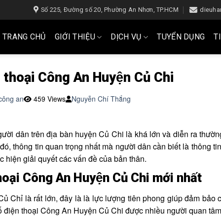
Số 225, Đường số 20, Phường An Nhơn, TP.HCM
dieuh
TRANG CHỦ
GIỚI THIỆU
DỊCH VỤ
TUYỂN DỤNG
T
 thoại Công An Huyện Củ Chi
công an
459 Views
Nguyễn Chí Thắng
i dân trên địa bàn huyện Củ Chi là khá lớn và diễn ra thường 
đó, thông tin quan trọng nhất mà người dân cần biết là thông tin
ực hiện giải quyết các vấn đề của bản thân.
oại Công An Huyện Củ Chi mới nhất
ủ Chỉ là rất lớn, đây là là lực lượng tiên phong giúp đảm bảo c
 số điện thoại Công An Huyện Củ Chi được nhiều người quan tâ