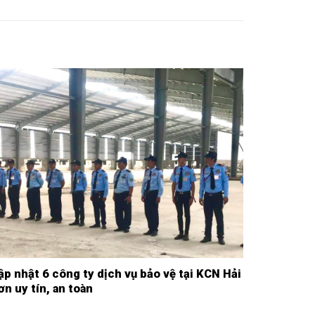
ập nhật 6 công ty dịch vụ bảo vệ tại KCN Hải
Công ty d
ơn uy tín, an toàn
Bách Th