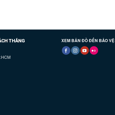
XEM BẢN ĐỒ ĐẾN BẢO V
BÁCH THẮNG
TP.HCM