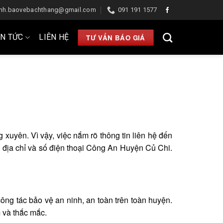
anh.baovebachthang@gmail.com
091 191 1577
IN TỨC
LIÊN HỆ
TƯ VẤN BÁO GIÁ
xuyên. Vì vậy, việc nắm rõ thông tin liên hệ đến
 địa chỉ và số điện thoại Công An Huyện Củ Chi.
ông tác bảo vệ an ninh, an toàn trên toàn huyện.
m và thắc mắc.