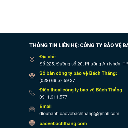
THÔNG TIN LIÊN HỆ: CÔNG TY BẢO VỆ 
Địa chỉ:
Số 225, Đường số 20, Phường An Nhơn, 
Số bàn công ty bảo vệ Bách Thắng:
(028) 66 57 59 27
Điện thoại công ty bảo vệ Bách Thắng
0911.911.577
Email
dieuhanh.baovebachthang@gmail.com
baovebachthang.com