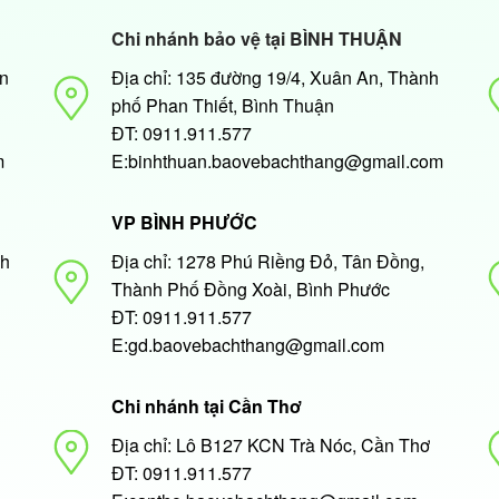
Chi nhánh bảo vệ tại BÌNH THUẬN
An
Địa chỉ: 135 đường 19/4, Xuân An, Thành
phố Phan Thiết, Bình Thuận
ĐT: 0911.911.577
m
E:binhthuan.baovebachthang@gmail.com
VP BÌNH PHƯỚC
nh
Địa chỉ: 1278 Phú Riềng Đỏ, Tân Đồng,
Thành Phố Đồng Xoài, Bình Phước
ĐT: 0911.911.577
E:gd.baovebachthang@gmail.com
Chi nhánh tại Cần Thơ
Địa chỉ: Lô B127 KCN Trà Nóc, Cần Thơ
ĐT: 0911.911.577