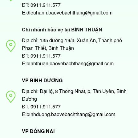
ĐT: 0911.911.577
E:dieuhanh.baovebachthang@gmail.com
Chi nhánh bảo vệ tại BÌNH THUẬN
Địa chỉ: 135 đường 19/4, Xuân An, Thành phố
Phan Thiết, Bình Thuận
ĐT: 0911.911.577
E:binhthuan.baovebachthang@gmail.com
VP BÌNH DƯƠNG
Địa chỉ: Đại lộ, 8 Thống Nhất, p, Tân Uyên, Bình
Dương
ĐT: 0911.911.577
E:binhduong.baovebachthang@gmail.com
VP ĐỒNG NAI