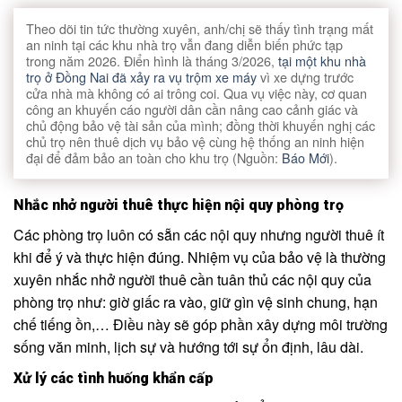
Theo dõi tin tức thường xuyên, anh/chị sẽ thấy tình trạng mất
an ninh tại các khu nhà trọ vẫn đang diễn biến phức tạp
trong năm 2026. Điển hình là tháng 3/2026,
tại một khu nhà
trọ ở Đồng Nai đã xảy ra vụ trộm xe máy
vì xe dựng trước
cửa nhà mà không có ai trông coi. Qua vụ việc này, cơ quan
công an khuyến cáo người dân cần nâng cao cảnh giác và
chủ động bảo vệ tài sản của mình; đồng thời khuyến nghị các
chủ trọ nên thuê dịch vụ bảo vệ cùng hệ thống an ninh hiện
đại để đảm bảo an toàn cho khu trọ (Nguồn:
Báo Mới
).
Nhắc nhở người thuê thực hiện nội quy phòng trọ
Các phòng trọ luôn có sẵn các nội quy nhưng người thuê ít
khi để ý và thực hiện đúng. Nhiệm vụ của bảo vệ là thường
xuyên nhắc nhở người thuê cần tuân thủ các nội quy của
phòng trọ như: giờ giấc ra vào, giữ gìn vệ sinh chung, hạn
chế tiếng ồn,… Điều này sẽ góp phần xây dựng môi trường
sống văn minh, lịch sự và hướng tới sự ổn định, lâu dài.
Xử lý các tình huống khẩn cấp