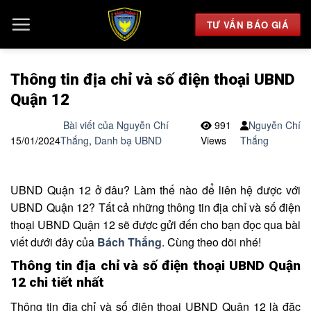
Chuyển
đến
TƯ VẤN BÁO GIÁ
nội
dung
Thông tin địa chỉ và số điện thoại UBND
Quận 12
Bài viết của Nguyễn Chí
991
Nguyễn Chí
15/01/2024
Thắng
,
Danh bạ UBND
Views
Thắng
UBND Quận 12 ở đâu? Làm thế nào để liên hệ được với
UBND Quận 12? Tất cả những thông tin địa chỉ và số điện
thoại UBND Quận 12 sẽ được gửi đến cho bạn đọc qua bài
viết dưới đây của
Bách Thắng
. Cùng theo dõi nhé!
Thông tin địa chỉ và số điện thoại UBND Quận
12 chi tiết nhất
Thông tin địa chỉ và số điện thoại UBND Quận 12 là đặc