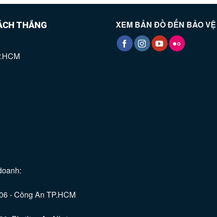
XEM BẢN ĐỒ ĐẾN BẢO V
BÁCH THẮNG
TP.HCM
doanh:
C06 - Công An TP.HCM