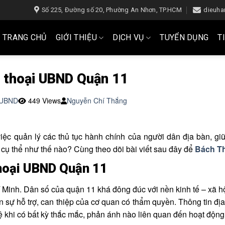
Số 225, Đường số 20, Phường An Nhơn, TP.HCM
dieuh
TRANG CHỦ
GIỚI THIỆU
DỊCH VỤ
TUYỂN DỤNG
T
ện thoại UBND Quận 11
 UBND
449 Views
Nguyễn Chí Thắng
c quản lý các thủ tục hành chính của người dân địa bàn, giữ g
 cụ thể như thế nào? Cùng theo dõi bài viết sau đây để
Bách T
thoại UBND Quận 11
Minh. Dân số của quận 11 khá đông đúc với nền kinh tế – xã hộ
ần sự hỗ trợ, can thiệp của cơ quan có thẩm quyền. Thông tin đị
hệ khi có bất kỳ thắc mắc, phản ánh nào liên quan đến hoạt độ