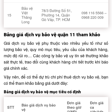
Bảo vệ
78/3 Đường Số 51,
Việt
098 116 5566 –
15
Phường 14,
Quận
Thăng
0968 220 009
Gò Vấp,
TP. HCM
Long
Bảng giá dịch vụ bảo vệ quận 11 tham khảo
Giá dịch vụ bảo vệ phụ thuộc vào nhiều yếu tố như số
lượng bảo vệ, quy mô mục tiêu, yêu cầu của khách hàng,
mức độ rủi ro… Các công ty bảo vệ uy tín sẽ thường khảo
sát thực tế, trao đổi cùng khách hàng chi tiết trước khi báo
giá chính xác.
Vậy nên, để có thể dự trù chi phí thuê dịch vụ bảo vệ, bạn
có thể tham khảo bảng giá dưới đây:
Bảng giá dịch vụ bảo vệ mục tiêu cố định
Đơn giá
Đơn giá
Báo giá dịch vụ bảo
STT
theo giờ
ca
vệ
(VNĐ)
12h/24h