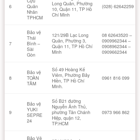
Cựu
Long Quân, Phường
6
Quân
(028) 62642259
10, Quận 11, TP Hồ
Nhân
Chí Minh
TPHCM
Bảo vệ
121/29B Lạc Long
08 62643520 –
Thái
Quân, Phường 3,
0909962344 –
7
Bình –
Quận 11, TP Hồ Chí
0908962344 –
Sài
Minh
0909662344
Gòn
Số 49 Hoàng Kế
Bảo vệ
Viêm, Phường Bảy
8
TOÀN
0961 816 099
Hiền, TP Hồ Chí
TÂM
Minh.
Số B21 đường
Bảo vệ
Nguyễn Ảnh Thủ,
YUKI
9
phường Tân Chánh
0973 966 862
SEPRE
Hiệp, quận 12,
24
TP.HCM
Bảo Vệ