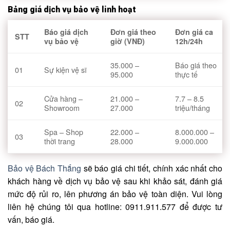
Bảng giá dịch vụ bảo vệ linh hoạt
Báo giá dịch
Đơn giá theo
Đơn giá ca
STT
vụ bảo vệ
giờ (VNĐ)
12h/24h
35.000 –
Báo giá theo
01
Sự kiện vệ sĩ
95.000
thực tế
Cửa hàng –
21.000 –
7.7 – 8.5
02
Showroom
27.000
triệu/tháng
Spa – Shop
22.000 –
8.000.000 –
03
thời trang
28.000
9.000.000
Bảo vệ Bách Thắng
sẽ báo giá chi tiết, chính xác nhất cho
khách hàng về dịch vụ bảo vệ sau khi khảo sát, đánh giá
mức độ rủi ro, lên phương án bảo vệ toàn diện. Vui lòng
liên hệ chúng tôi qua hotline: 0911.911.577 để được tư
vấn, báo giá.