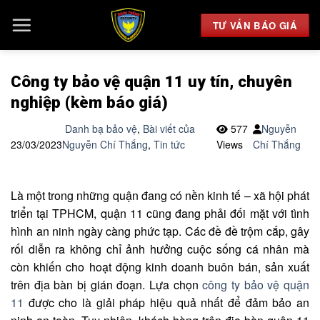
Chuyển
đến
TƯ VẤN BÁO GIÁ
nội
dung
Công ty bảo vệ quận 11 uy tín, chuyên
nghiệp (kèm báo giá)
Danh bạ bảo vệ
,
Bài viết của
577
Nguyễn
23/03/2023
Nguyễn Chí Thắng
,
Tin tức
Views
Chí Thắng
Là một trong những quận đang có nền kinh tế – xã hội phát
triển tại TPHCM, quận 11 cũng đang phải đối mặt với tình
hình an ninh ngày càng phức tạp. Các đề đề trộm cắp, gây
rối diễn ra không chỉ ảnh hưởng cuộc sống cá nhân mà
còn khiến cho hoạt động kinh doanh buôn bán, sản xuất
trên địa bàn bị gián đoạn. Lựa chọn
công ty bảo vệ quận
11
được cho là giải pháp hiệu quả nhất để đảm bảo an