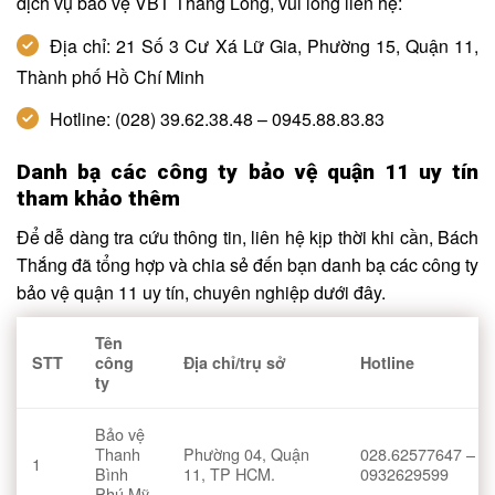
dịch vụ bảo vệ VBT Thăng Long, vui lòng liên hệ:
Địa chỉ: 21 Số 3 Cư Xá Lữ Gia, Phường 15, Quận 11,
Thành phố Hồ Chí Minh
Hotline: (028) 39.62.38.48 – 0945.88.83.83
Danh bạ các công ty bảo vệ quận 11 uy tín
tham khảo thêm
Để dễ dàng tra cứu thông tin, liên hệ kịp thời khi cần, Bách
Thắng đã tổng hợp và chia sẻ đến bạn danh bạ các công ty
bảo vệ quận 11 uy tín, chuyên nghiệp dưới đây.
Tên
STT
công
Địa chỉ/trụ sở
Hotline
ty
Bảo vệ
Thanh
Phường 04, Quận
028.62577647 –
1
Bình
11, TP HCM.
0932629599
Phú Mỹ