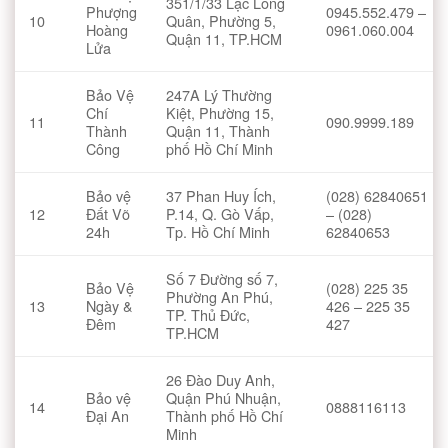
351/1/33 Lạc Long
Phượng
0945.552.479 –
10
Quân, Phường 5,
Hoàng
0961.060.004
Quận 11, TP.HCM
Lửa
Bảo Vệ
247A Lý Thường
Chí
Kiệt, Phường 15,
11
090.9999.189
Thành
Quận 11, Thành
Công
phố Hồ Chí Minh
Bảo vệ
37 Phan Huy Ích,
(028) 62840651
12
Đất Võ
P.14, Q. Gò Vấp,
– (028)
24h
Tp. Hồ Chí Minh
62840653
Số 7 Đường số 7,
Bảo Vệ
(028) 225 35
Phường An Phú,
13
Ngày &
426 – 225 35
TP. Thủ Đức,
Đêm
427
TP.HCM
26 Đào Duy Anh,
Bảo vệ
Quận Phú Nhuận,
14
0888116113
Đại An
Thành phố Hồ Chí
Minh