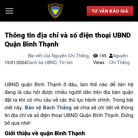
Chuyển
đến
TƯ VẤN BÁO GIÁ
nội
dung
Thông tin địa chỉ và số điện thoại UBND
Quận Bình Thạnh
Bài viết của Nguyễn Chí Thắng
,
195
Nguyễn
15/01/2024
Danh bạ UBND
,
Tin tức
Views
Chí Thắng
UBND quận Bình Thạnh ở đâu, làm thế nào để liên hệ
đang là câu hỏi được nhiều người dân trên địa bàn quận
đặt ra khi có nhu cầu về các thủ tục hành chính. Trong bài
viết này,
Bảo vệ Bách Thắng
sẽ chia sẻ chi tiết về thông
tin địa chỉ và số điện thoại UBND Quận Bình Thạnh. Đừng
bỏ qua nhé!
Giới thiệu về quận Bình Thạnh