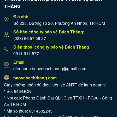
THẮNG
Địa chỉ:
Số 225, Đường số 20, Phường An Nhơn, TP.HCM
Số bàn công ty bảo vệ Bách Thắng:
(028) 66 57 59 27
Điện thoại công ty bảo vệ Bách Thắng
0911.911.577
Email
dieuhanh.baovebachthang@gmail.com
baovebachthang.com
Giấy chứng nhận đủ điều kiện về ANTT để kinh doanh:
* Số: 545/GCN
* Nơi cấp: Phòng Cảnh Sát QLHC về TTXH - PC06 - Công
An TP.HCM
* Mã số thuế: 0314532245