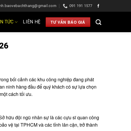
anh.baovebachthang@gmail.com
091 191 1577
IN TỨC
LIÊN HỆ
TƯ VẤN BÁO GIÁ
026
trong bối cảnh các khu công nghiệp đang phát
 an ninh hàng đầu để quý khách có sự lựa chọn
một cách tối ưu.
Sở hữu đội ngũ nhân sự là các cựu sĩ quan công
bảo vệ tại TPHCM và các tỉnh lân cận, trở thành