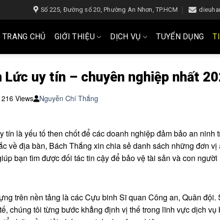
Số 225, Đường số 20, Phường An Nhơn, TP.HCM
dieuh
TRANG CHỦ
GIỚI THIỆU
DỊCH VỤ
TUYỂN DỤNG
T
n Lức uy tín – chuyên nghiệp nhất 2
216 Views
Nguyễn Chí Thắng
y tín là yếu tố then chốt để các doanh nghiệp đảm bảo an ninh 
sắc về địa bàn, Bách Thắng xin chia sẻ danh sách những đơn vị
iúp bạn tìm được đối tác tin cậy để bảo vệ tài sản và con người 
ng trên nền tảng là các Cựu binh Sĩ quan Công an, Quân đội. 
, chúng tôi từng bước khẳng định vị thế trong lĩnh vực dịch vụ 