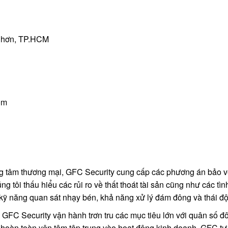
Nhơn, TP.HCM
om
ung tâm thương mại, GFC Security cung cấp các phương án bảo vệ
tôi thấu hiểu các rủi ro về thất thoát tài sản cũng như các tình
ỹ năng quan sát nhạy bén, khả năng xử lý đám đông và thái độ
FC Security vận hành trơn tru các mục tiêu lớn với quân số đông
hoàn toàn yên tâm tập trung vào hoạt động kinh doanh. GFC tự h