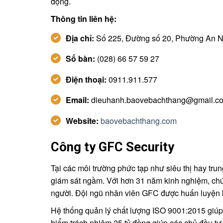
động.
Thông tin liên hệ:
Địa chỉ:
Số 225, Đường số 20, Phường An 
Số bàn:
(028) 66 57 59 27
Điện thoại:
0911.911.577
Email:
dieuhanh.baovebachthang@gmail.c
Website:
baovebachthang.com
Công ty GFC Security
Tại các môi trường phức tạp như siêu thị hay tr
giám sát ngầm. Với hơn 31 năm kinh nghiệm, chúng 
người. Đội ngũ nhân viên GFC được huấn luyện k
Hệ thống quản lý chất lượng ISO 9001:2015 giúp G
hiểm trách nhiệm 25 tỷ đồng giúp các chủ đầu tư 