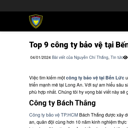
Chuyển
đến
nội
dung
Top 9 công ty bảo vệ tại Bế
04/01/2024
Bài viết của Nguyễn Chí Thắng
,
Tin tức
Việc tìm kiếm một
công ty bảo vệ tại Bến Lức
u
triển mạnh mẽ tại Long An. Với sự am hiểu sâu 
phù hợp nhất. Chúng tôi hy vọng bài viết này sẽ g
Công ty Bách Thắng
Công ty bảo vệ TP.HCM
Bách Thắng
được xây dự
an, quân đội cùng hơn 10 năm kinh nghiệm thực tế