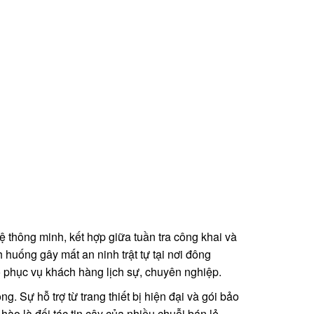
 thông minh, kết hợp giữa tuần tra công khai và
 huống gây mất an ninh trật tự tại nơi đông
 phục vụ khách hàng lịch sự, chuyên nghiệp.
. Sự hỗ trợ từ trang thiết bị hiện đại và gói bảo
ào là đối tác tin cậy của nhiều chuỗi bán lẻ