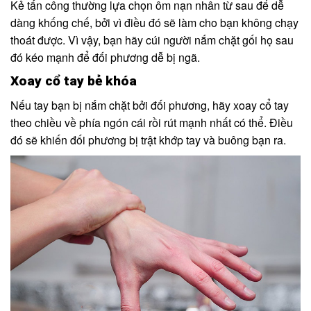
Kẻ tấn công thường lựa chọn ôm nạn nhân từ sau để dễ
dàng khống chế, bởi vì điều đó sẽ làm cho bạn không chạy
thoát được. Vì vậy, bạn hãy cúi người nắm chặt gối họ sau
đó kéo mạnh để đối phương dễ bị ngã.
Xoay cổ tay bẻ khóa
Nếu tay bạn bị nắm chặt bởi đối phương, hãy xoay cổ tay
theo chiều về phía ngón cái rồi rút mạnh nhất có thể. Điều
đó sẽ khiến đối phương bị trật khớp tay và buông bạn ra.