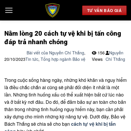
Chuyển
đến
TƯ VẤN BÁO GIÁ
nội
dung
Nằm lòng 20 cách tự vệ khi bị tấn công
đáp trả nhanh chóng
Bài viết của Nguyễn Chí Thắng
,
156
Nguyễn
20/10/2023
Tin tức
,
Tổng hợp ngành Bảo vệ
Views
Chí Thắng
Trong cuộc sống hàng ngày, những khó khăn và nguy hiểm
là điều chắc chắn ai cũng sẽ phải đối diện ít nhất là một
lần. Những tình huống xấu có thể xuất hiện bất cứ lúc nào
và ở bất kỳ nơi đâu. Do đó, để đảm bảo sự an toàn cho bản
thân trong những tình huống nguy hiểm này, bạn cần phải
xây dựng cho mình những kỹ năng tự vệ. Dưới đây, Bảo vệ
Bách Thắng sẽ chia sẻ cho bạn
cách tự vệ khi bị tấn