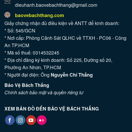
dieuhanh.baovebachthang@gmail.com
baovebachthang.com
Giấy chứng nhận đủ điều kiện về ANTT để kinh doanh:
* Số: 545/GCN
* Nơi cấp: Phòng Cảnh Sát QLHC về TTXH - PC06 - Công
An TP.HCM
* Mã số thuế: 0314532245
* Địa chỉ đăng ký kinh doanh: Số 225, Đường số 20,
Phường An Nhơn, TP.HCM
* Người đại diện: Ông
Nguyễn Chí Thắng
Bảo Vệ Bách Thắng
Chính sách bảo mật và quyền riêng tư
XEM BẢN ĐỒ ĐẾN BẢO VỆ BÁCH THẮNG