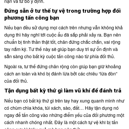
nạn và từ bỏ ý định.
Đứng sẵn ở tư thế tự vệ trong trường hợp đối
phương tấn công bạn
Nếu bạn đều sử dụng mọi cách trên nhưng vẫn không khả
dụng thì hãy nghĩ tới cuộc ẩu đã sắp phải xảy ra. Bạn nên
chuẩn bị tinh thần thật tốt, chân đứng chắc chắn, vai rộng
tay nắm kỹ. Tư thế này sẽ giúp bạn duy trì sự ổn định và
sẵn sàng cho bất kỳ cuộc tấn công nào từ phía đối thủ.
Ngoài ra, tư thế đứng chân rộng còn giúp bạn giữ khoảng
cách an toàn và khó bị đánh lừa bởi các chiêu “lừa đòn”
của đối thủ.
Tận dụng bất kỳ thứ gì làm vũ khí để đánh trả
Nếu bạn có bất kỳ thứ gì trên tay hay xung quanh mình như
có chùm chìa khóa, túi xách, sào, đất… Hãy tận dụng nó
ngay để tấn công vào những điểm yếu của đối phương một
cách nhanh chóng nhất. Đây là một cách tự vệ khi bị tấn