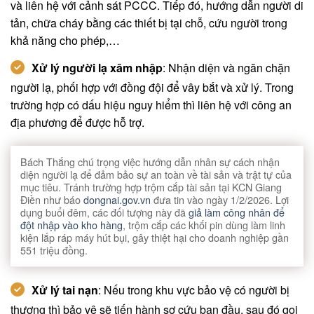
và liên hệ với cảnh sát PCCC. Tiếp đó, hướng dẫn người di
tản, chữa cháy bằng các thiết bị tại chỗ, cứu người trong
khả năng cho phép,…
Xử lý người lạ xâm nhập
: Nhận diện và ngăn chặn
người lạ, phối hợp với đồng đội để vây bắt và xử lý. Trong
trường hợp có dấu hiệu nguy hiểm thì liên hệ với công an
địa phương để được hỗ trợ.
Bách Thắng chú trọng việc hướng dẫn nhân sự cách nhận
diện người lạ để đảm bảo sự an toàn về tài sản và trật tự của
mục tiêu. Tránh trường hợp trộm cắp tài sản tại KCN Giang
Điền như báo
dongnai.gov.vn
đưa tin vào ngày 1/2/2026. Lợi
dụng buổi đêm, các đối tượng này đã
giả làm công nhân để
đột nhập vào kho hàng
, trộm cắp các khối pin dùng làm linh
kiện lắp ráp máy hút bụi, gây thiệt hại cho doanh nghiệp gần
551 triệu đồng.
Xử lý tai nạn
: Nếu trong khu vực bảo vệ có người bị
thương thì bảo vệ sẽ tiến hành sơ cứu ban đầu, sau đó gọi