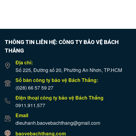
THÔNG TIN LIÊN HỆ: CÔNG TY BẢO VỆ BÁCH
THẮNG
Địa chỉ:
Số 225, Đường số 20, Phường An Nhơn, TP.HCM
Số bàn công ty bảo vệ Bách Thắng:
(028) 66 57 59 27
Điện thoại công ty bảo vệ Bách Thắng
0911.911.577
Email
dieuhanh.baovebachthang@gmail.com
baovebachthang.com