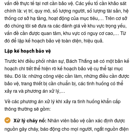
vấn đề thực tế tại nơi cần bảo vệ. Các yếu tố cần khảo sát
chính là: vị trí, quy mô, số lượng người, số lượng tài sản, hệ
thống cơ sở hạ tầng, hoạt động của mục tiêu,… Trên cơ sở
đó chúng tôi sẽ đưa ra các đánh giá về khu vực trọng yếu,
vấn đề cần được quan tâm, khu vực có nguy cơ cao,… Từ
đó để lập kế hoạch bảo vệ toàn diện, hiệu quả.
Lập kế hoạch bảo vệ
Trước khi điều phối nhân sự, Bách Thắng sẽ có một bản kế
hoạch chi tiết thể hiện rõ kế hoạch bảo vệ cụ thể tại mục
tiêu. Đó là: những công việc cần làm, những điều cần được
bảo vệ, trang thiết bị cần chuẩn bị, các tình huống có thể
xảy ra và phương án xử lý,…
Về các phương án xử lý khi xảy ra tình huống khẩn cấp
thông thường sẽ gồm:
Xử lý cháy nổ:
Nhân viên bảo vệ cần xác định được
nguồn gây cháy, báo động cho mọi người, ngắt nguồn điện