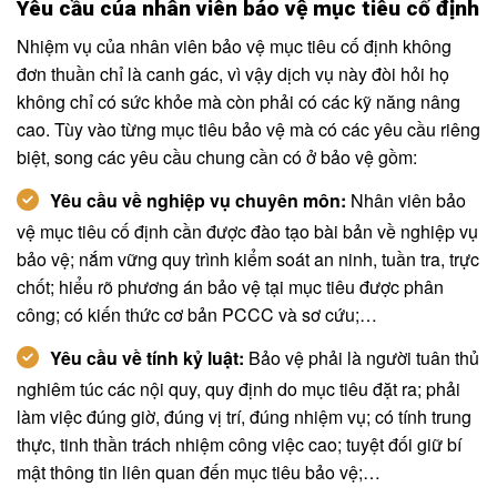
Yêu cầu của nhân viên bảo vệ mục tiêu cố định
Nhiệm vụ của nhân viên bảo vệ mục tiêu cố định không
đơn thuần chỉ là canh gác, vì vậy dịch vụ này đòi hỏi họ
không chỉ có sức khỏe mà còn phải có các kỹ năng nâng
cao. Tùy vào từng mục tiêu bảo vệ mà có các yêu cầu riêng
biệt, song các yêu cầu chung cần có ở bảo vệ gồm:
Yêu cầu về nghiệp vụ chuyên môn:
Nhân viên bảo
vệ mục tiêu cố định cần được đào tạo bài bản về nghiệp vụ
bảo vệ; nắm vững quy trình kiểm soát an ninh, tuần tra, trực
chốt; hiểu rõ phương án bảo vệ tại mục tiêu được phân
công; có kiến thức cơ bản PCCC và sơ cứu;…
Yêu cầu về tính kỷ luật:
Bảo vệ phải là người tuân thủ
nghiêm túc các nội quy, quy định do mục tiêu đặt ra; phải
làm việc đúng giờ, đúng vị trí, đúng nhiệm vụ; có tính trung
thực, tinh thần trách nhiệm công việc cao; tuyệt đối giữ bí
mật thông tin liên quan đến mục tiêu bảo vệ;…