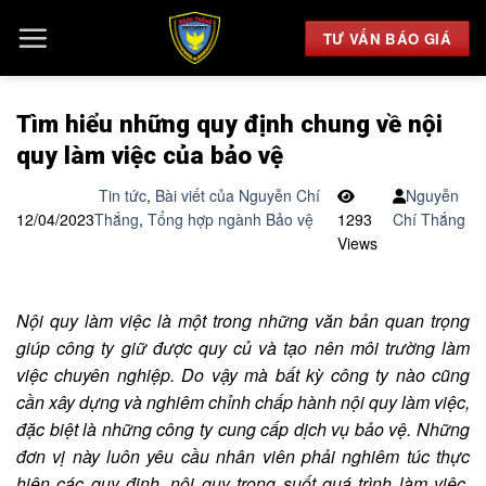
Chuyển
đến
TƯ VẤN BÁO GIÁ
nội
dung
Tìm hiểu những quy định chung về nội
quy làm việc của bảo vệ
Tin tức
,
Bài viết của Nguyễn Chí
Nguyễn
12/04/2023
Thắng
,
Tổng hợp ngành Bảo vệ
1293
Chí Thắng
Views
Nội quy làm việc là một trong những văn bản quan trọng
giúp công ty giữ được quy củ và tạo nên môi trường làm
việc chuyên nghiệp. Do vậy mà bất kỳ công ty nào cũng
cần xây dựng và nghiêm chỉnh chấp hành nội quy làm việc,
đặc biệt là những công ty cung cấp dịch vụ bảo vệ. Những
đơn vị này luôn yêu cầu nhân viên phải nghiêm túc thực
hiện các quy định, nội quy trong suốt quá trình làm việc.