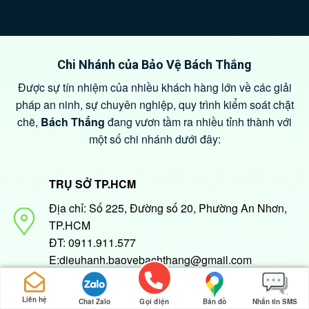
Chi Nhánh của Bảo Vệ Bách Thắng
Được sự tín nhiệm của nhiều khách hàng lớn về các giải
pháp an ninh, sự chuyên nghiệp, quy trình kiểm soát chặt
chẽ,
Bách Thắng
đang vươn tầm ra nhiều tỉnh thành với
một số chi nhánh dưới đây:
TRỤ SỞ TP.HCM
Địa chỉ: Số 225, Đường số 20, Phường An Nhơn,
TP.HCM
ĐT: 0911.911.577
E:dieuhanh.baovebachthang@gmail.com
Chi nhánh bảo vệ tại BÌNH THUẬN
Liên hệ
Chat Zalo
Gọi điện
Bản đồ
Nhắn tin SMS