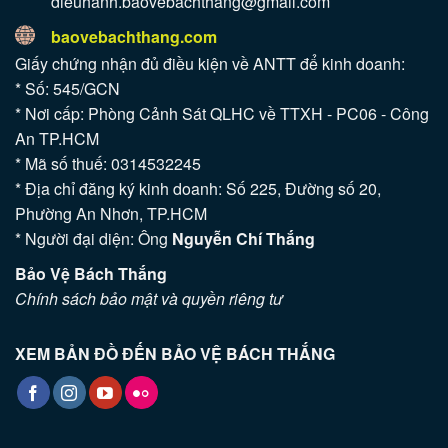
dieuhanh.baovebachthang@gmail.com
baovebachthang.com
Giấy chứng nhận đủ điều kiện về ANTT để kinh doanh:
* Số: 545/GCN
* Nơi cấp: Phòng Cảnh Sát QLHC về TTXH - PC06 - Công
An TP.HCM
* Mã số thuế: 0314532245
* Địa chỉ đăng ký kinh doanh: Số 225, Đường số 20,
Phường An Nhơn, TP.HCM
* Người đại diện: Ông
Nguyễn Chí Thắng
Bảo Vệ Bách Thắng
Chính sách bảo mật và quyền riêng tư
XEM BẢN ĐỒ ĐẾN BẢO VỆ BÁCH THẮNG